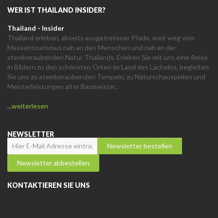
WER IST THAILAND INSIDER?
Thailand - Insider
Thailand erleben, abseits ausgetretener Pfade, weit weg vom
Massentourismus nah an den Menschen und nah an der
atemberaubenden Natur Thailands. Erleben Sie mit uns eine Reise
in Bildern zu den schönsten Orten im Land des Lächelns, begleiten
Sie uns zu atemberaubenden Tempeln, zu Naturschauspielen und
Meisterleistungen alter Baumeister..
...weiterlesen
NEWSLETTER
KONTAKTIEREN SIE UNS