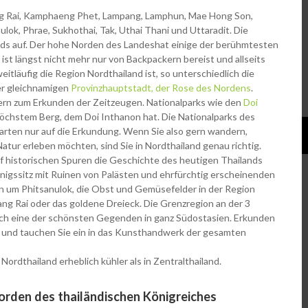
ang Rai, Kamphaeng Phet, Lampang, Lamphun, Mae Hong Son,
ok, Phrae, Sukhothai, Tak, Uthai Thani und Uttaradit. Die
lands auf. Der hohe Norden des Landeshat einige der berühmtesten
t längst nicht mehr nur von Backpackern bereist und allseits
weitläufig die Region Nordthailand ist, so unterschiedlich die
er gleichnamigen
Provinzhauptstadt, der Rose des Nordens
.
kern zum Erkunden der Zeitzeugen. Nationalparks wie den
Doi
höchstem Berg, dem Doi Inthanon hat. Die Nationalparks des
rten nur auf die Erkundung. Wenn Sie also gern wandern,
atur erleben möchten, sind Sie in Nordthailand genau richtig.
uf historischen Spuren die Geschichte des heutigen Thailands
önigssitz mit Ruinen von Palästen und ehrfürchtig erscheinenden
n um Phitsanulok, die Obst und Gemüsefelder in der Region
g Rai oder das goldene Dreieck. Die Grenzregion an der 3
ich eine der schönsten Gegenden in ganz Südostasien. Erkunden
und tauchen Sie ein in das Kunsthandwerk der gesamten
ordthailand erheblich kühler als in Zentralthailand.
orden des thailändischen Königreiches