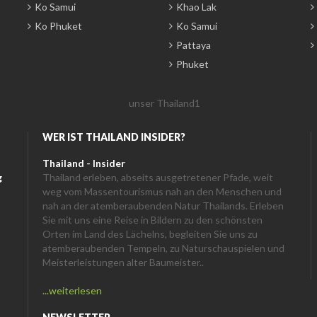
Ko Samui
Khao Lak
Ko Phuket
Ko Samui
Pattaya
Phuket
WER IST THAILAND INSIDER?
Thailand - Insider
g
Thailand erleben, abseits ausgetretener Pfade, weit
weg vom Massentourismus nah an den Menschen und
nah an der atemberaubenden Natur Thailands. Erleben
Sie mit uns eine Reise in Bildern zu den schönsten
Orten im Land des Lächelns, begleiten Sie uns zu
atemberaubenden Tempeln, zu Naturschauspielen und
Meisterleistungen alter Baumeister..
...weiterlesen