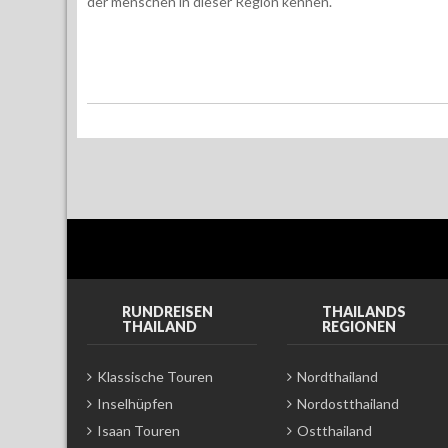
der menschen in dieser Region kennen.
RUNDREISEN
THAILANDS
THAILAND
REGIONEN
Klassische Touren
Nordthailand
Inselhüpfen
Nordostthailand
Isaan Touren
Ostthailand