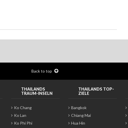
Back to top
THAILANDS
THAILANDS TOP-
TRAUM-INSELN
ZIELE
Ko Chang
Bangkok
Ko Lan
Chiang Mai
Ko Phi Phi
Hua Hin