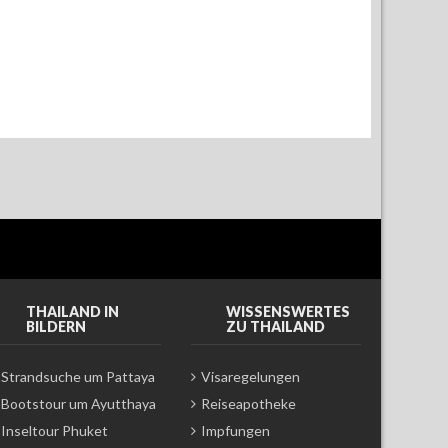
THAILAND IN
WISSENSWERTES
BILDERN
ZU THAILAND
Strandsuche um Pattaya
Visaregelungen
Bootstour um Ayutthaya
Reiseapotheke
Inseltour Phuket
Impfungen