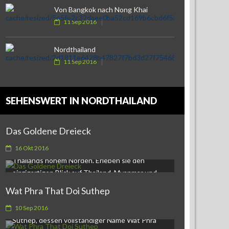
Von Bangkok nach Nong Khai
11 Sep 2016
Nordthailand
11 Sep 2016
SEHENSWERT IN NORDTHAILAND
Das Goldene Dreieck
Das Goldene Dreieck Das Drei-Länder-Eck in
16 Okt 2016
Thailands hohem Norden. Erleben sie den
einzigartigen Blick auf Thailand, Myanmar und…
Wat Phra That Doi Suthep
Wat Phra That Doi SuthepWat Phra That Doi
10 Sep 2016
Suthep, dessen vollständiger Name Wat Phra