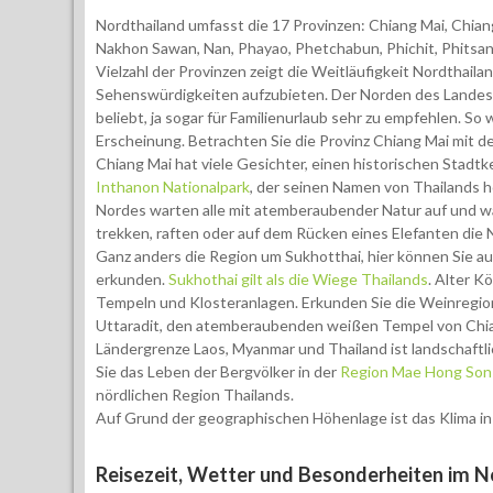
Nordthailand umfasst die 17 Provinzen: Chiang Mai, Chi
Nakhon Sawan, Nan, Phayao, Phetchabun, Phichit, Phitsanul
Vielzahl der Provinzen zeigt die Weitläufigkeit Nordthai
Sehenswürdigkeiten aufzubieten. Der Norden des Landes is
beliebt, ja sogar für Familienurlaub sehr zu empfehlen. So 
Erscheinung. Betrachten Sie die Provinz Chiang Mai mit d
Chiang Mai hat viele Gesichter, einen historischen Stadt
Inthanon Nationalpark
, der seinen Namen von Thailands 
Nordes warten alle mit atemberaubender Natur auf und wa
trekken, raften oder auf dem Rücken eines Elefanten die N
Ganz anders die Region um Sukhotthai, hier können Sie a
erkunden.
Sukhothai gilt als die Wiege Thailands
. Alter K
Tempeln und Klosteranlagen. Erkunden Sie die Weinregio
Uttaradit, den atemberaubenden weißen Tempel von Chian
Ländergrenze Laos, Myanmar und Thailand ist landschaftl
Sie das Leben der Bergvölker in der
Region Mae Hong Son
nördlichen Region Thailands.
Auf Grund der geographischen Höhenlage ist das Klima in N
Reisezeit, Wetter und Besonderheiten im N