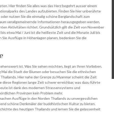
ieten. Hier finden Sie alles was das Herz begehrt ausser einem
tionalparks des Landes aufzubieten. Finden Sie hier unberührte
oder nutzen Sie die einmalig schöne Berglandschaft zum
kaum verallgemeinernde Informationen herausgegeben werden,
nten Aktivitäten richtet. Grundsätzlich gilt die Zeit von November
l bis etwa Mai / Juni ist die heißeste Zeit und die Monate Juli bis
 Sie Ausflüge in Höhenlagen planen, bedenken Sie die
d?
s sehenswert ist. Was Sie sehen möchten, liegt an Ihren Vorlieben.
 Mai die Stadt der Blumen oder besuchen Sie die ethnischen
hailands. Hier nahe der Grenze zu Myanmar scheint die Zeit
diese Regionen lange Zeit schwer erreichbar, was dazu führte
 Heute ist dank des modernen Strassensystems und
nördlichen Provinzen kein Problem mehr.
 machen Ausflüge in den Norden Thailands zu unvergesslichen
bend schöne Denkmäler der buddhistischen Kultur zu bieten.
hichte des heutigen Thailands und lernen Sie die gelassenheit