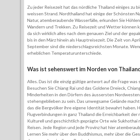
Zu jeder Reisezeit hat das nördliche Thailand einiges zu b
weissen Strand. Nordthailand hat einige der Schönsten Na
Natur, atemberaubende Wasserfälle, erkunden Sie Höhlen 
Wandern und Trekken. Zu Reisezeit und Wetter können 
da sich wirklich alles nach dem genauen Ziel und der gepal
bis in den März hinein als Hauptreisezeit. Die Zeit von Apri
September sind die niederschlagsreichsten Monate. Wenn
erheblichen Temperaturunterschiede.
Was ist sehenswert im Norden von Thailan
Alles. Das ist die einzig gültige antwort auf die Frage wa
Besuchen Sie Chiang Rai und das Goldene Dreieck, Chiang
Minderheiten in den Dörfern des äussersten Nordwesten T
stehengeblieben zu sein. Das unwegsame Gelände machte 
das die Bergvölker ihre eigene Identität bewahrt haben.
Flugverbindungen in ganz Thailand die Erreichbarkeit der 
Kulturell und geschichtlich geprägte Orte wie Sukhothai
Reisen. Jede Region und jede Provinz hat hier atemberau
Lernen Sie mehr über den Buddhismus, mehr über die Gesc