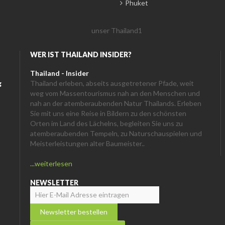
Phuket
WER IST THAILAND INSIDER?
Thailand - Insider
g
Thailand erleben, abseits ausgetretener Pfade, weit
weg vom Massentourismus nah an den Menschen und
nah an der atemberaubenden Natur Thailands. Erleben
Sie mit uns eine Reise in Bildern zu den schönsten
Orten im Land des Lächelns, begleiten Sie uns zu
atemberaubenden Tempeln, zu Naturschauspielen und
Meisterleistungen alter Baumeister..
...weiterlesen
NEWSLETTER