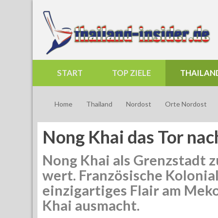
START
TOP ZIELE
THAILAN
Home
Thailand
Nordost
Orte Nordost
Nong Khai das Tor nac
Nong Khai als Grenzstadt z
wert. Französische Kolonia
einzigartiges Flair am Meko
Khai ausmacht.