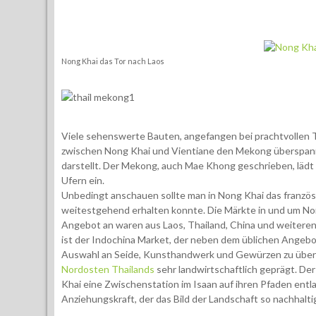
Nong Khai das Tor nach Laos
Viele sehenswerte Bauten, angefangen bei prachtvollen Te
zwischen Nong Khai und Vientiane den Mekong überspann
darstellt. Der Mekong, auch Mae Khong geschrieben, lädt
Ufern ein.
Unbedingt anschauen sollte man in Nong Khai das französi
weitestgehend erhalten konnte. Die Märkte in und um No
Angebot an waren aus Laos, Thailand, China und weitere
ist der Indochina Market, der neben dem üblichen Angebot
Auswahl an Seide, Kunsthandwerk und Gewürzen zu überz
Nordosten Thailands
sehr landwirtschaftlich geprägt. Der
Khai eine Zwischenstation im Isaan auf ihren Pfaden ent
Anziehungskraft, der das Bild der Landschaft so nachhalti