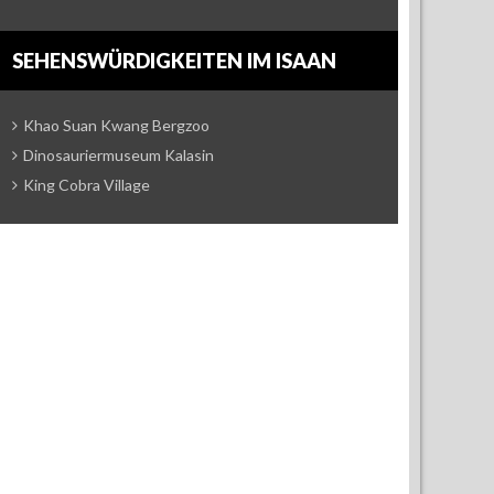
SEHENSWÜRDIGKEITEN IM ISAAN
Khao Suan Kwang Bergzoo
Dinosauriermuseum Kalasin
King Cobra Village