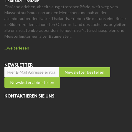
Thailand - Insider
Thailand erleben, abseits ausgetretener Pfade, weit weg vom
Massentourismus nah an den Menschen und nah an der
atemberaubenden Natur Thailands. Erleben Sie mit uns eine Reise
in Bildern zu den schönsten Orten im Land des Lächelns, begleiten
Sie uns zu atemberaubenden Tempeln, zu Naturschauspielen und
Meisterleistungen alter Baumeister..
...weiterlesen
NEWSLETTER
KONTAKTIEREN SIE UNS