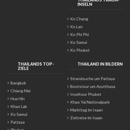
INSELN
Ko Chang
Ko Lan
Ko Phi Phi
Ko Samui
Ko Phuket
THAILANDS TOP-
THAILAND IN BILDERN
ZIELE
Strandsuche um Pattaya
Bangkok
Bootstour um Ayutthaya
Chiang Mai
Inseltour Phuket
Hua Hin
Khao Yai Nationalpark
Khao Lak
Markttag im Isaan
Ko Samui
Zeitreise im Isaan
Pattaya
Phuket