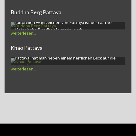
Buddha Berg Pattaya
Buddha Mountain PattayaEines der auffälligsten,
kulturellen Wahrzeichen von Pattaya ist der ca. 130
Meter hohe Buddha Mountain, auch…
weiterlesen...
Khao Pattaya
Khao Pattaya und goldener BuddhaAuf dem Berg "Khao
Pattaya" hat man neben einem herrlichen Blick auf die
gesamte…
weiterlesen...