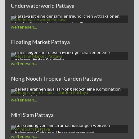
Underwaterworld Pattaya
Underwaterworld PattayaDie Underwaterworld in
Pattaya ist eine der familienfreundlichen Attraktionen.
Ein Ausflugsziel für die ganze Familie, nur etwa…
weiterlesen...
Floating Market Pattaya
Der Pattaya Floating Market,ein kleines Markt-Dorf auf
einem eigens für diesen Markt geschaffenen See
gelegen, finden Sie direkt…
weiterlesen...
Nong Nooch Tropical Garden Pattaya
Nong Nooch Tropical Garden and Resortwie der Name
bereits erahnen läßt ist Nong Nooch eine Kombination
aus tropischem…
weiterlesen...
Mini Siam Pattaya
Mini Siam Pattaya - Themenpark Mini Siam ist eine
Ausstellung von Miniaturnachbildungen weltweit
bekannter Gebäude. Unter anderem sind…
weiterlesen...