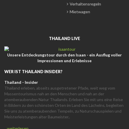
Verhaltensregeln
Mietwagen
THAILAND LIVE
Unsere Entdeckungstour durch den Isaan - ein Ausflug voller
Impressionen und Erlebnisse
WER IST THAILAND INSIDER?
Thailand - Insider
Thailand erleben, abseits ausgetretener Pfade, weit weg vom
Massentourismus nah an den Menschen und nah an der
atemberaubenden Natur Thailands. Erleben Sie mit uns eine Reise
in Bildern zu den schönsten Orten im Land des Lächelns, begleiten
Sie uns zu atemberaubenden Tempeln, zu Naturschauspielen und
Meisterleistungen alter Baumeister..
...weiterlesen