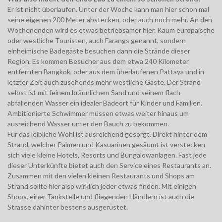
Er ist nicht überlaufen. Unter der Woche kann man hier schon mal
seine eigenen 200 Meter abstecken, oder auch noch mehr. An den
Wochenenden wird es etwas betriebsamer hier. Kaum europäische
oder westliche Touristen, auch Farangs genannt, sondern
einheimische Badegäste besuchen dann die Strände dieser
Region. Es kommen Besucher aus dem etwa 240 Kilometer
entfernten Bangkok, oder aus dem überlaufenen Pattaya und in
letzter Zeit auch zusehends mehr westliche Gäste. Der Strand
selbst ist mit feinem bräunlichem Sand und seinem flach
abfallenden Wasser ein idealer Badeort für Kinder und Familien.
Ambitionierte Schwimmer müssen etwas weiter hinaus um
ausreichend Wasser unter den Bauch zu bekommen.
Für das leibliche Wohl ist ausreichend gesorgt. Direkt hinter dem
Strand, welcher Palmen und Kasuarinen gesäumt ist verstecken
sich viele kleine Hotels, Resorts und Bungalowanlagen. Fast jede
dieser Unterkünfte bietet auch den Service eines Restaurants an.
Zusammen mit den vielen kleinen Restaurants und Shops am
Strand sollte hier also wirklich jeder etwas finden. Mit einigen
Shops, einer Tankstelle und fliegenden Händlern ist auch die
Strasse dahinter bestens ausgerüstet.