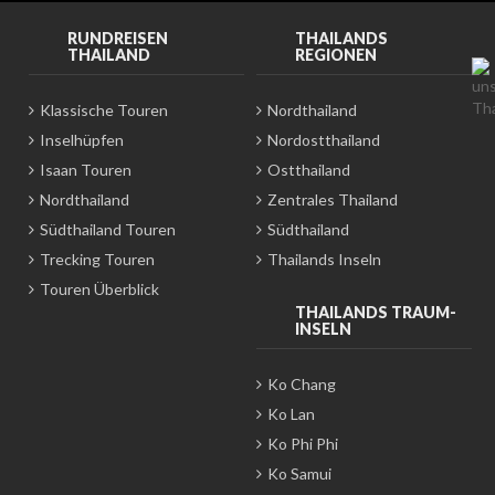
RUNDREISEN
THAILANDS
THAILAND
REGIONEN
Klassische Touren
Nordthailand
Inselhüpfen
Nordostthailand
Isaan Touren
Ostthailand
Nordthailand
Zentrales Thailand
Südthailand Touren
Südthailand
Trecking Touren
Thailands Inseln
Touren Überblick
THAILANDS TRAUM-
INSELN
Ko Chang
Ko Lan
Ko Phi Phi
Ko Samui