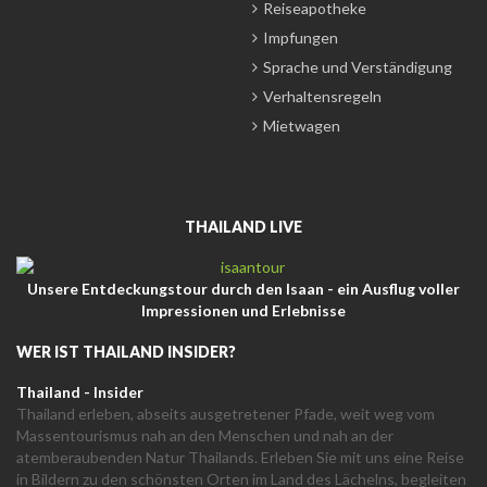
Reiseapotheke
Impfungen
Sprache und Verständigung
Verhaltensregeln
Mietwagen
THAILAND LIVE
Unsere Entdeckungstour durch den Isaan - ein Ausflug voller
Impressionen und Erlebnisse
WER IST THAILAND INSIDER?
Thailand - Insider
Thailand erleben, abseits ausgetretener Pfade, weit weg vom
Massentourismus nah an den Menschen und nah an der
atemberaubenden Natur Thailands. Erleben Sie mit uns eine Reise
in Bildern zu den schönsten Orten im Land des Lächelns, begleiten