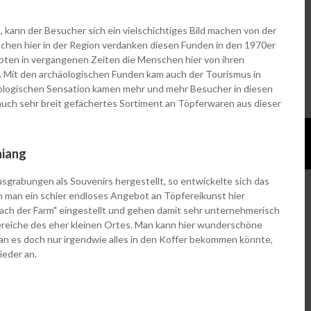
, kann der Besucher sich ein vielschichtiges Bild machen von der
nschen hier in der Region verdanken diesen Funden in den 1970er
ebten in vergangenen Zeiten die Menschen hier von ihren
t. Mit den archäologischen Funden kam auch der Tourismus in
ologischen Sensation kamen mehr und mehr Besucher in diesen
auch sehr breit gefächertes Sortiment an Töpferwaren aus dieser
hiang
grabungen als Souvenirs hergestellt, so entwickelte sich das
man ein schier endloses Angebot an Töpfereikunst hier
ach der Farm" eingestellt und gehen damit sehr unternehmerisch
reiche des eher kleinen Ortes. Man kann hier wunderschöne
n es doch nur irgendwie alles in den Koffer bekommen könnte,
ieder an.