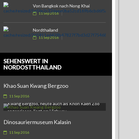
Von Bangkok nach Nong Khai
11 Sep 2016
Nordthailand
11 Sep 2016
SEHENSWERT IN
NORDOSTTHAILAND
Khao Suan Kwang Bergzoo
Khao Suan Kwang BergzooDer Khao Suan
11 Sep 2016
Kwang Bergzoo, heute auch als Khon Kaen Zoo
angepriesen, liegt am Highway…
Dinosauriermuseum Kalasin
Dinosauriermuseum Kalasin29 km nördlich von
Kalasin, am Highway 227 im Nordosten
11 Sep 2016