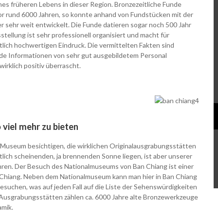
s früheren Lebens in dieser Region. Bronzezeitliche Funde
 vor rund 6000 Jahren, so konnte anhand von Fundstücken mit der
sehr weit entwickelt. Die Funde datieren sogar noch 500 Jahr
llung ist sehr professionell organisiert und macht für
tlich hochwertigen Eindruck. Die vermittelten Fakten sind
nde Informationen von sehr gut ausgebildetem Personal
rklich positiv überrascht.
 viel mehr zu bieten
as Museum besichtigen, die wirklichen Originalausgrabungsstätten
lich scheinenden, ja brennenden Sonne liegen, ist aber unserer
hren. Der Besuch des Nationalmuseums von Ban Chiang ist einer
 Chiang. Neben dem Nationalmuseum kann man hier in Ban Chiang
suchen, was auf jeden Fall auf die Liste der Sehenswürdigkeiten
Ausgrabungsstätten zählen ca. 6000 Jahre alte Bronzewerkzeuge
amik.