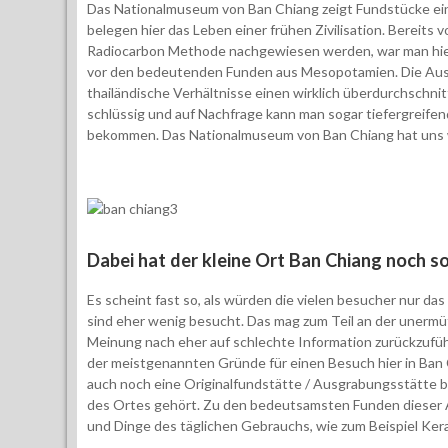
Das Nationalmuseum von Ban Chiang zeigt Fundstücke eine
belegen hier das Leben einer frühen Zivilisation. Bereits
Radiocarbon Methode nachgewiesen werden, war man hier 
vor den bedeutenden Funden aus Mesopotamien. Die Ausste
thailändische Verhältnisse einen wirklich überdurchschnit
schlüssig und auf Nachfrage kann man sogar tiefergreife
bekommen. Das Nationalmuseum von Ban Chiang hat uns wi
Dabei hat der kleine Ort Ban Chiang noch so
Es scheint fast so, als würden die vielen besucher nur d
sind eher wenig besucht. Das mag zum Teil an der unermüt
Meinung nach eher auf schlechte Information zurückzufü
der meistgenannten Gründe für einen Besuch hier in Ban
auch noch eine Originalfundstätte / Ausgrabungsstätte be
des Ortes gehört. Zu den bedeutsamsten Funden dieser 
und Dinge des täglichen Gebrauchs, wie zum Beispiel Ker