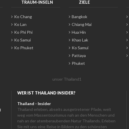
TRAUM-INSELN
ZIELE
Ko Chang
Bangkok
Ko Lan
Chiang Mai
Ko Phi Phi
Hua Hin
Ko Samui
Khao Lak
Ko Phuket
Ko Samui
Pattaya
Phuket
WER IST THAILAND INSIDER?
Thailand - Insider
g
Thailand erleben, abseits ausgetretener Pfade, weit
weg vom Massentourismus nah an den Menschen und
nah an der atemberaubenden Natur Thailands. Erleben
Sie mit uns eine Reise in Bildern zu den schönsten