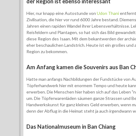
der Region ist ebenso interessant
Hier, nur knapp eine Autostunde von
Udon Thani
entfernt
Zivilisation, die hier vor rund 6000 Jahre bestand. Dieme
Jahren einen rapiden Wandel ihrer Lebensverhältnisse. L
Reisfeldern und Plantagen, so hat sich das Bild gewandel
diese Region des Isaan. Mit dem bekantwerden der archä
eher beschaulichen Landstrich. Heute ist ein großes und 
Region zu bekommen.
Am Anfang kamen die Souvenirs aus Ban C
Hatte man anfangs Nachbildungen der Fundstücke von Aus
Töpferhandwerk hier mit enormem Tempo und heute kann 
erwerben. Die Menschen hier haben sich auf das Leben "n
um. Die Töpferwarenläden säumen ganze Strassen und Be
Handwerkskunst für ganz kleines Geld erwerben, wenn ma
denn der Abflug in die Heimat steht ja auch irgendwann w
Das Nationalmuseum in Ban Chiang