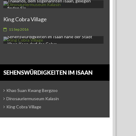
Thailands, dem sogenannten Isaan, gelegen
finden Sie…
King Cobra Village
Ban Khok Sa-Nga Cobra VillageAls eine der
11 Sep 2016
Sehenswürdigkeiten im Isaan nahe der Stadt
Khon Kaen darf das Cobra…
SEHENSWÜRDIGKEITEN IM ISAAN
Khao Suan Kwang Bergzoo
Dinosauriermuseum Kalasin
King Cobra Village