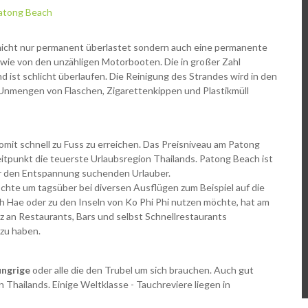
t nicht nur permanent überlastet sondern auch eine permanente
wie von den unzähligen Motorbooten. Die in großer Zahl
ist schlicht überlaufen. Die Reinigung des Strandes wird in den
n Unmengen von Flaschen, Zigarettenkippen und Plastikmüll
omit schnell zu Fuss zu erreichen. Das Preisniveau am Patong
Zeitpunkt die teuerste Urlaubsregion Thailands. Patong Beach ist
ür den Entspannung suchenden Urlauber.
hte um tagsüber bei diversen Ausflügen zum Beispiel auf die
oh Hae oder zu den Inseln von Ko Phi Phi nutzen möchte, hat am
z an Restaurants, Bars und selbst Schnellrestaurants
 zu haben.
ungrige
oder alle die den Trubel um sich brauchen. Auch gut
Thailands. Einige Weltklasse - Tauchreviere liegen in