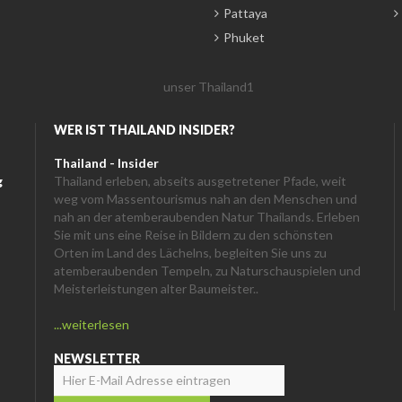
Pattaya
Phuket
WER IST THAILAND INSIDER?
Thailand - Insider
g
Thailand erleben, abseits ausgetretener Pfade, weit
weg vom Massentourismus nah an den Menschen und
nah an der atemberaubenden Natur Thailands. Erleben
Sie mit uns eine Reise in Bildern zu den schönsten
Orten im Land des Lächelns, begleiten Sie uns zu
atemberaubenden Tempeln, zu Naturschauspielen und
Meisterleistungen alter Baumeister..
...weiterlesen
NEWSLETTER