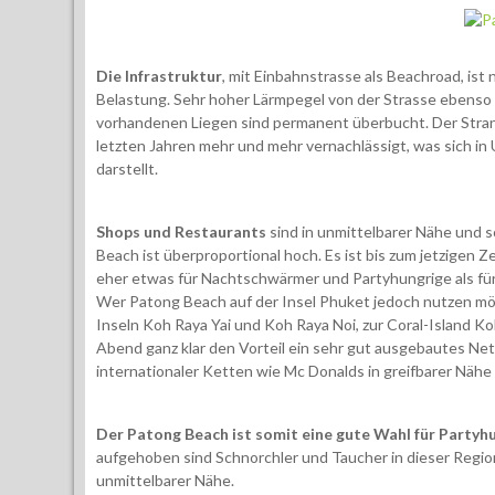
Die Infrastruktur
, mit Einbahnstrasse als Beachroad, is
Belastung. Sehr hoher Lärmpegel von der Strasse ebenso 
vorhandenen Liegen sind permanent überbucht. Der Strand 
letzten Jahren mehr und mehr vernachlässigt, was sich i
darstellt.
Shops und Restaurants
sind in unmittelbarer Nähe und s
Beach ist überproportional hoch. Es ist bis zum jetzigen 
eher etwas für Nachtschwärmer und Partyhungrige als f
Wer Patong Beach auf der Insel Phuket jedoch nutzen möc
Inseln Koh Raya Yai und Koh Raya Noi, zur Coral-Island K
Abend ganz klar den Vorteil ein sehr gut ausgebautes Net
internationaler Ketten wie Mc Donalds in greifbarer Nähe
Der Patong Beach ist somit eine gute Wahl für Partyh
aufgehoben sind Schnorchler und Taucher in dieser Region 
unmittelbarer Nähe.