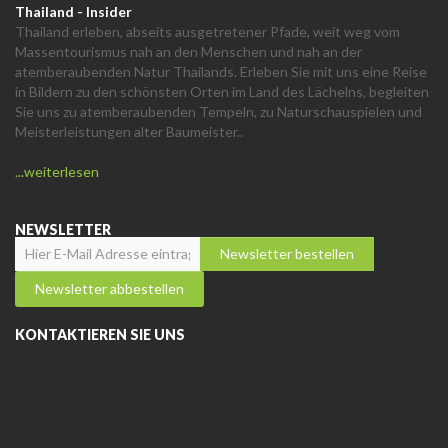
Thailand - Insider
Thailand erleben, abseits ausgetretener Pfade, weit weg vom
Massentourismus nah an den Menschen und nah an der
atemberaubenden Natur Thailands. Erleben Sie mit uns eine Reise
in Bildern zu den schönsten Orten im Land des Lächelns, begleiten
Sie uns zu atemberaubenden Tempeln, zu Naturschauspielen und
Meisterleistungen alter Baumeister..
...weiterlesen
NEWSLETTER
KONTAKTIEREN SIE UNS