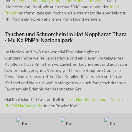
der
Phi Phi Islands Inselgruppe in der Andamanensee
, etw 40
Kilometer von Krabi, wie auch etwa 40 Kilometer von der
Insel
Phuket
entfernt, gelegen. Nicht weit entfernt ist die ebenfalls zur
Phi Phi Inselgruppe gehörende Yung Island gelegen.
Tauchen und Schnorcheln im Hat Noppharat Thara
- Mu Ko PhiPhi Nationalpark
Im Norden und im Osten von Mai Phai Island gibt es
wunderschöne weiße Sandstrände und ein diesen vorgelagertes
Korallenriff. Das Riff ist ein vorzügliches Tauchgebiet und auch zum
Schnorcheln geeignet. Vorrangig ist hier die Staghorn Coral, die
Geweihkoralle, anzutreffen. Das Korallenriff zieht sich südlich um
die Insel und bietet sowoh Anfängern wie auch fortgeschrittenen
Tauchern ein Erlebnis der besonderen Art.
Mai Phai Island ist Bestandteil des
Hat Noppharat Thara - Mu Ko
Phi Phi Nationalparks
in der Provinz Krabi.