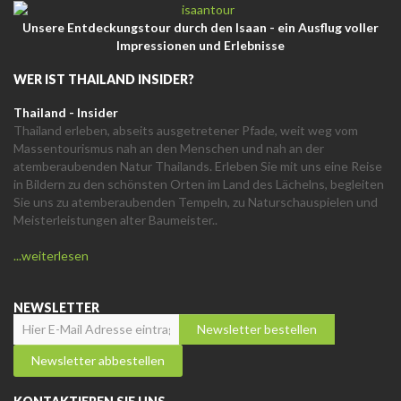
Unsere Entdeckungstour durch den Isaan - ein Ausflug voller
Impressionen und Erlebnisse
WER IST THAILAND INSIDER?
Thailand - Insider
Thailand erleben, abseits ausgetretener Pfade, weit weg vom
Massentourismus nah an den Menschen und nah an der
atemberaubenden Natur Thailands. Erleben Sie mit uns eine Reise
in Bildern zu den schönsten Orten im Land des Lächelns, begleiten
Sie uns zu atemberaubenden Tempeln, zu Naturschauspielen und
Meisterleistungen alter Baumeister..
...weiterlesen
NEWSLETTER