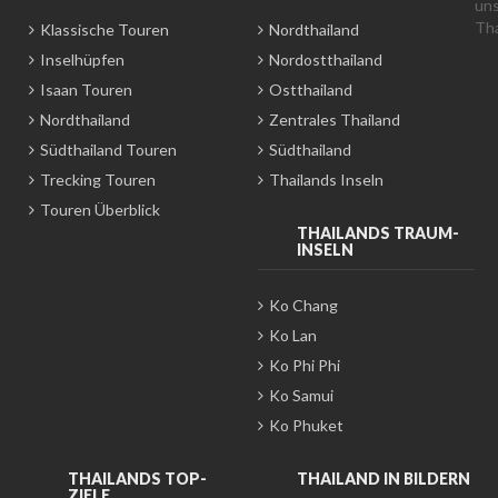
Klassische Touren
Nordthailand
Inselhüpfen
Nordostthailand
Isaan Touren
Ostthailand
Nordthailand
Zentrales Thailand
Südthailand Touren
Südthailand
Trecking Touren
Thailands Inseln
Touren Überblick
THAILANDS TRAUM-
INSELN
Ko Chang
Ko Lan
Ko Phi Phi
Ko Samui
Ko Phuket
THAILANDS TOP-
THAILAND IN BILDERN
ZIELE