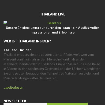
THAILAND LIVE
Unsere Entdeckungstour durch den Isaan - ein Ausflug voller
Impressionen und Erlebnisse
WER IST THAILAND INSIDER?
Thailand - Insider
Thailand erleben, abseits ausgetretener Pfade, weit weg vom
Massentourismus nah an den Menschen und nah an der
atemberaubenden Natur Thailands. Erleben Sie mit uns eine Reise
in Bildern zu den schönsten Orten im Land des Lächelns, begleiten
Sie uns zu atemberaubenden Tempeln, zu Naturschauspielen und
Meisterleistungen alter Baumeister..
...weiterlesen
NEWSLETTER