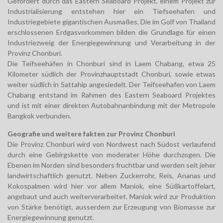
Gefördert durch das Eastern Seaboard Projekt, einem Projekt zur
Industrialisierung entstehen hier ein Tiefseehafen und
Industriegebiete gigantischen Ausmaßes. Die im Golf von Thailand
erschlossenen Erdgasvorkommen bilden die Grundlage für einen
Industriezweig der Energiegewinnung und Verarbeitung in der
Provinz Chonburi.
Die Teifseehäfen in Chonburi sind in Laem Chabang, etwa 25
Kilometer südlich der Provinzhauptstadt Chonburi, sowie etwas
weiter südlich in Sattahip angesiedelt. Der Teifseehafen von Laem
Chabang entstand im Rahmen des Eastern Seaboard Projektes
und ist mit einer direkten Autobahnanbindung mit der Metropole
Bangkok verbunden.
Geografie und weitere fakten zur Provinz Chonburi
Die Provinz Chonburi wird von Nordwest nach Südost verlaufend
durch eine Gebirgskette von moderater Höhe durchzogen. Die
Ebenen im Norden sind besonders fruchtbar und werden seit jeher
landwirtschaftlich genutzt. Neben Zuckerrohr, Reis, Ananas und
Kokospalmen wird hier vor allem Maniok, eine Süßkartoffelart,
angebaut und auch weiterverarbeitet. Maniok wird zur Produktion
von Stärke benötigt, ausserdem zur Erzeugung von Biomasse zur
Energiegewinnung genutzt.