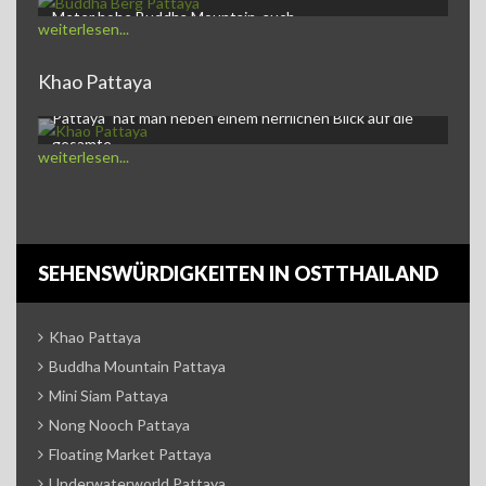
Meter hohe Buddha Mountain, auch…
weiterlesen...
Khao Pattaya
Khao Pattaya und goldener BuddhaAuf dem Berg "Khao
Pattaya" hat man neben einem herrlichen Blick auf die
gesamte…
weiterlesen...
SEHENSWÜRDIGKEITEN IN OSTTHAILAND
Khao Pattaya
Buddha Mountain Pattaya
Mini Siam Pattaya
Nong Nooch Pattaya
Floating Market Pattaya
Underwaterworld Pattaya