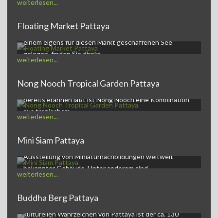
weiterlesen...
Floating Market Pattaya
Der Pattaya Floating Market,ein kleines Markt-Dorf auf
einem eigens für diesen Markt geschaffenen See
gelegen, finden Sie direkt…
weiterlesen...
Nong Nooch Tropical Garden Pattaya
Nong Nooch Tropical Garden and Resortwie der Name
bereits erahnen läßt ist Nong Nooch eine Kombination
aus tropischem…
weiterlesen...
Mini Siam Pattaya
Mini Siam Pattaya - Themenpark Mini Siam ist eine
Ausstellung von Miniaturnachbildungen weltweit
bekannter Gebäude. Unter anderem sind…
weiterlesen...
Buddha Berg Pattaya
Buddha Mountain PattayaEines der auffälligsten,
kulturellen Wahrzeichen von Pattaya ist der ca. 130