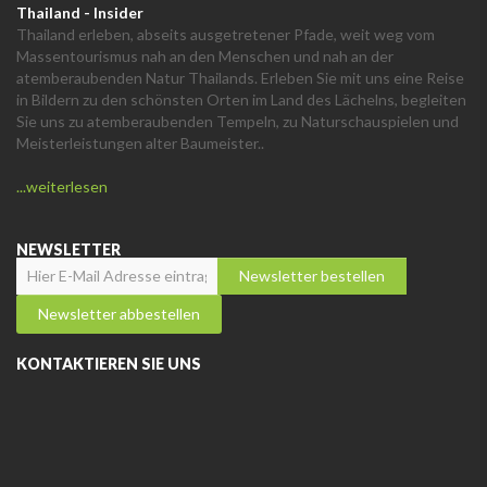
Thailand - Insider
Thailand erleben, abseits ausgetretener Pfade, weit weg vom
Massentourismus nah an den Menschen und nah an der
atemberaubenden Natur Thailands. Erleben Sie mit uns eine Reise
in Bildern zu den schönsten Orten im Land des Lächelns, begleiten
Sie uns zu atemberaubenden Tempeln, zu Naturschauspielen und
Meisterleistungen alter Baumeister..
...weiterlesen
NEWSLETTER
KONTAKTIEREN SIE UNS