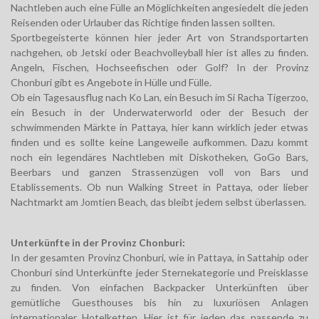
Nachtleben auch eine Fülle an Möglichkeiten angesiedelt die jeden
Reisenden oder Urlauber das Richtige finden lassen sollten.
Sportbegeisterte können hier jeder Art von Strandsportarten
nachgehen, ob Jetski oder Beachvolleyball hier ist alles zu finden.
Angeln, Fischen, Hochseefischen oder Golf? In der Provinz
Chonburi gibt es Angebote in Hülle und Fülle.
Ob ein Tagesausflug nach Ko Lan, ein Besuch im Si Racha Tigerzoo,
ein Besuch in der Underwaterworld oder der Besuch der
schwimmenden Märkte in Pattaya, hier kann wirklich jeder etwas
finden und es sollte keine Langeweile aufkommen. Dazu kommt
noch ein legendäres Nachtleben mit Diskotheken, GoGo Bars,
Beerbars und ganzen Strassenzügen voll von Bars und
Etablissements. Ob nun Walking Street in Pattaya, oder lieber
Nachtmarkt am Jomtien Beach, das bleibt jedem selbst überlassen.
Unterkünfte in der Provinz Chonburi:
In der gesamten Provinz Chonburi, wie in Pattaya, in Sattahip oder
Chonburi sind Unterkünfte jeder Sternekategorie und Preisklasse
zu finden. Von einfachen Backpacker Unterkünften über
gemütliche Guesthouses bis hin zu luxuriösen Anlagen
internationaler Hotelketten. Hier ist für jeden das passende zu