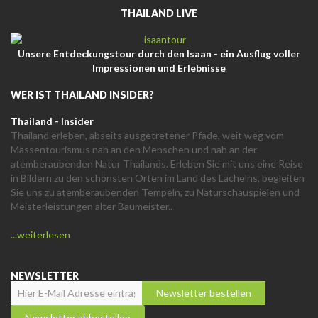
THAILAND LIVE
Unsere Entdeckungstour durch den Isaan - ein Ausflug voller
Impressionen und Erlebnisse
WER IST THAILAND INSIDER?
Thailand - Insider
Thailand erleben, abseits ausgetretener Pfade, weit weg vom
Massentourismus nah an den Menschen und nah an der
atemberaubenden Natur Thailands. Erleben Sie mit uns eine Reise
in Bildern zu den schönsten Orten im Land des Lächelns, begleiten
Sie uns zu atemberaubenden Tempeln, zu Naturschauspielen und
Meisterleistungen alter Baumeister..
...weiterlesen
NEWSLETTER