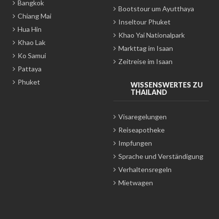
Bangkok
Bootstour um Ayutthaya
Chiang Mai
Inseltour Phuket
Hua Hin
Khao Yai Nationalpark
Khao Lak
Markttag im Isaan
Ko Samui
Zeitreise im Isaan
Pattaya
Phuket
WISSENSWERTES ZU
THAILAND
Visaregelungen
Reiseapotheke
Impfungen
Sprache und Verständigung
Verhaltensregeln
Mietwagen