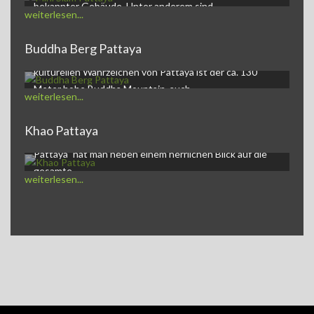
bekannter Gebäude. Unter anderem sind…
weiterlesen...
Buddha Berg Pattaya
Buddha Mountain PattayaEines der auffälligsten,
kulturellen Wahrzeichen von Pattaya ist der ca. 130
Meter hohe Buddha Mountain, auch…
weiterlesen...
Khao Pattaya
Khao Pattaya und goldener BuddhaAuf dem Berg "Khao
Pattaya" hat man neben einem herrlichen Blick auf die
gesamte…
weiterlesen...