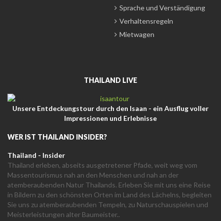
Sprache und Verständigung
Verhaltensregeln
Mietwagen
THAILAND LIVE
Unsere Entdeckungstour durch den Isaan - ein Ausflug voller
Impressionen und Erlebnisse
WER IST THAILAND INSIDER?
Thailand - Insider
Thailand erleben, abseits ausgetretener Pfade, weit weg vom
Massentourismus nah an den Menschen und nah an der
atemberaubenden Natur Thailands. Erleben Sie mit uns eine Reise
in Bildern zu den schönsten Orten im Land des Lächelns, begleiten
Sie uns zu atemberaubenden Tempeln, zu Naturschauspielen und
Meisterleistungen alter Baumeister..