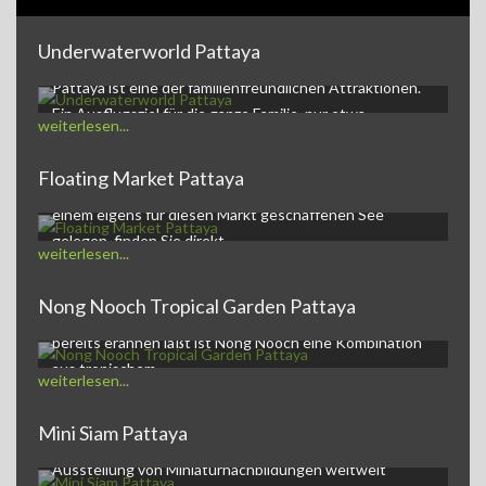
Underwaterworld Pattaya
Underwaterworld PattayaDie Underwaterworld in
Pattaya ist eine der familienfreundlichen Attraktionen.
Ein Ausflugsziel für die ganze Familie, nur etwa…
weiterlesen...
Floating Market Pattaya
Der Pattaya Floating Market,ein kleines Markt-Dorf auf
einem eigens für diesen Markt geschaffenen See
gelegen, finden Sie direkt…
weiterlesen...
Nong Nooch Tropical Garden Pattaya
Nong Nooch Tropical Garden and Resortwie der Name
bereits erahnen läßt ist Nong Nooch eine Kombination
aus tropischem…
weiterlesen...
Mini Siam Pattaya
Mini Siam Pattaya - Themenpark Mini Siam ist eine
Ausstellung von Miniaturnachbildungen weltweit