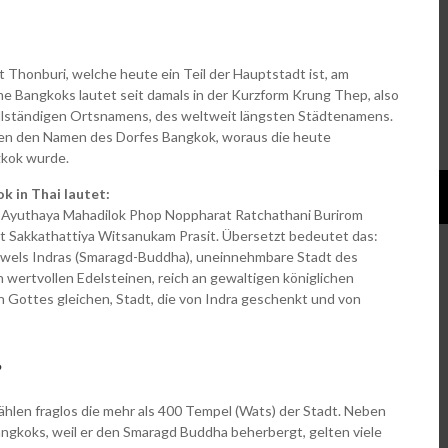
t Thonburi, welche heute ein Teil der Hauptstadt ist, am
me Bangkoks lautet seit damals in der Kurzform Krung Thep, also
vollständigen Ortsnamens, des weltweit längsten Städtenamens.
en den Namen des Dorfes Bangkok, woraus die heute
gkok wurde.
k in Thai lautet:
Ayuthaya Mahadilok Phop Noppharat Ratchathani Burirom
Sakkathattiya Witsanukam Prasit. Übersetzt bedeutet das:
Juwels Indras (Smaragd-Buddha), uneinnehmbare Stadt des
wertvollen Edelsteinen, reich an gewaltigen königlichen
Gottes gleichen, Stadt, die von Indra geschenkt und von
?
len fraglos die mehr als 400 Tempel (Wats) der Stadt. Neben
koks, weil er den Smaragd Buddha beherbergt, gelten viele