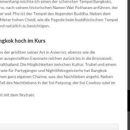
ammenhang möchte ich einen der schönsten Tempel Bangkoks,
o, nach seinem historischen Namen Wat Potharam anführen, der
er wat Pho ist der Tempel des liegenden Buddha. Neben dem
 Meter hohen Chedi, wie die Pagode beim buddhistischen Tempel
d natürlich zu besichtigen.
angkok hoch im Kurs
der größten seiner Art in Asien ist, ebenso wie die
r ausgestellten Exponate reichen zurück bis in die Bronzezeit.
ralthailand. Die Möglichkeiten zwischen Kultur, Trubel und einem
rade für Partygänger und Nightlifebegeisterte hat Bangkok
 ihrem ganz eigenen Charme, was das Nachtleben angeht. Neben
Teil des Nachtlebens in der Soi Patpong, der Soi Cowboy oder im
 mit dem Skytrain.