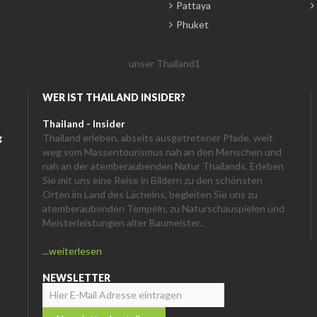
Pattaya
Phuket
WER IST THAILAND INSIDER?
Thailand - Insider
g
Thailand erleben, abseits ausgetretener Pfade, weit
weg vom Massentourismus nah an den Menschen und
nah an der atemberaubenden Natur Thailands. Erleben
Sie mit uns eine Reise in Bildern zu den schönsten
Orten im Land des Lächelns, begleiten Sie uns zu
atemberaubenden Tempeln, zu Naturschauspielen und
Meisterleistungen alter Baumeister..
...weiterlesen
NEWSLETTER