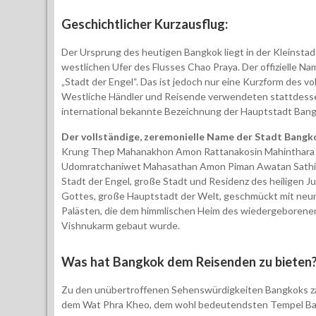
Geschichtlicher Kurzausflug:
Der Ursprung des heutigen Bangkok liegt in der Kleinstad
westlichen Ufer des Flusses Chao Praya. Der offizielle Na
„Stadt der Engel“. Das ist jedoch nur eine Kurzform des 
Westliche Händler und Reisende verwendeten stattdess
international bekannte Bezeichnung der Hauptstadt Ban
Der vollständige, zeremonielle Name der Stadt Bangko
Krung Thep Mahanakhon Amon Rattanakosin Mahinthara 
Udomratchaniwet Mahasathan Amon Piman Awatan Sathit 
Stadt der Engel, große Stadt und Residenz des heiligen 
Gottes, große Hauptstadt der Welt, geschmückt mit neun 
Palästen, die dem himmlischen Heim des wiedergeborenen 
Vishnukarm gebaut wurde.
Was hat Bangkok dem Reisenden zu bieten
Zu den unübertroffenen Sehenswürdigkeiten Bangkoks zäh
dem Wat Phra Kheo, dem wohl bedeutendsten Tempel Bang