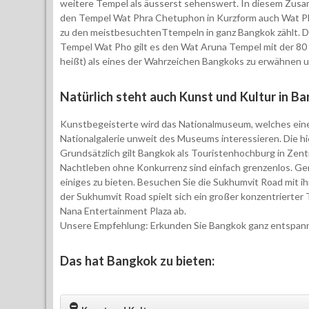
weitere Tempel als äusserst sehenswert. In diesem Zus
den Tempel Wat Phra Chetuphon in Kurzform auch Wat Ph
zu den meistbesuchtenTtempeln in ganz Bangkok zählt. D
Tempel Wat Pho gilt es den Wat Aruna Tempel mit der 80
heißt) als eines der Wahrzeichen Bangkoks zu erwähnen un
Natürlich steht auch Kunst und Kultur in B
Kunstbegeisterte wird das Nationalmuseum, welches eines 
Nationalgalerie unweit des Museums interessieren. Die hie
Grundsätzlich gilt Bangkok als Touristenhochburg in Zent
Nachtleben ohne Konkurrenz sind einfach grenzenlos. Ge
einiges zu bieten. Besuchen Sie die Sukhumvit Road mit
der Sukhumvit Road spielt sich ein großer konzentrierter 
Nana Entertainment Plaza ab.
Unsere Empfehlung: Erkunden Sie Bangkok ganz entspannt
Das hat Bangkok zu bieten: