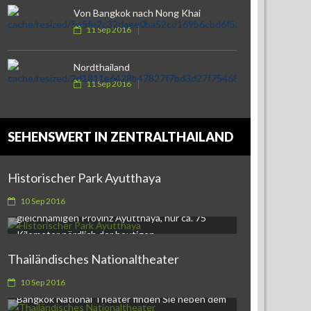
Von Bangkok nach Nong Khai
11 Sep 2016
Nordthailand
11 Sep 2016
SEHENSWERT IN ZENTRALTHAILAND
Historischer Park Ayutthaya
Historischer Park Ayutthaya,Heute ist
Ayutthaya die Provinzhauptstadt der
10 Sep 2016
gleichnamigen Provinz Ayutthaya, nur ca. 75
Kilometer nördlich der heutigen…
Thailändisches Nationaltheater
Thailändisches Nationaltheater in BangkokDas
10 Sep 2016
Bangkok National Theater finden Sie neben dem