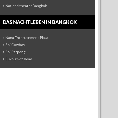
Nationaltheater Bangkok
DAS NACHTLEBEN IN BANGKOK
Nana Entertainment Plaza
Soi Cowboy
Soi Patpong
Sukhumvit Road