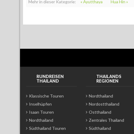
Mehr in dieser Kategorie:
« Ayutthaya
Hua Hin »
RUNDREISEN
THAILANDS
THAILAND
REGIONEN
Klassische Touren
Nordthailand
Inselhüpfen
Nordostthailand
Isaan Touren
Ostthailand
Nordthailand
Zentrales Thailand
Südthailand Touren
Südthailand