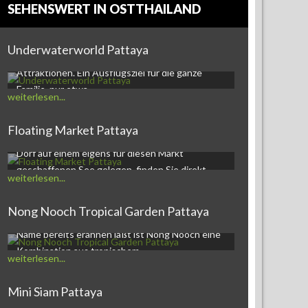
SEHENSWERT IN OSTTHAILAND
Underwaterworld PattayaDie Underwaterworld
Underwaterworld Pattaya
in Pattaya ist eine der familienfreundlichen
Attraktionen. Ein Ausflugsziel für die ganze
Familie, nur etwa…
weiterlesen...
Floating Market Pattaya
Der Pattaya Floating Market,ein kleines Markt-
Dorf auf einem eigens für diesen Markt
geschaffenen See gelegen, finden Sie direkt…
weiterlesen...
Nong Nooch Tropical Garden Pattaya
Nong Nooch Tropical Garden and Resortwie der
Name bereits erahnen läßt ist Nong Nooch eine
Kombination aus tropischem…
weiterlesen...
Mini Siam Pattaya - Themenpark Mini Siam ist
Mini Siam Pattaya
eine Ausstellung von Miniaturnachbildungen