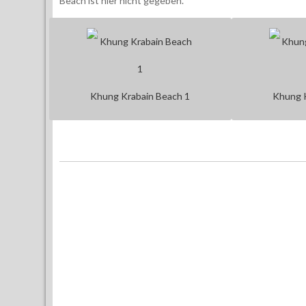
Beach ist hier nicht gegeben.
Khung Krabain Beach 1
Khung K