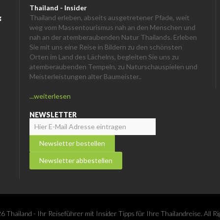
Thailand - Insider
g
Thailand erleben, abseits ausgetretener Pfade, weit
weg vom Massentourismus nah an den Menschen und
nah an der atemberaubenden Natur Thailands. Erleben
Sie mit uns eine Reise in Bildern zu den schönsten
Orten im Land des Lächelns, begleiten Sie uns zu
atemberaubenden Tempeln, zu Naturschauspielen und
Meisterleistungen alter Baumeister..
...weiterlesen
NEWSLETTER
 Thailand - Ihr Reiseführer mit Insider Tipps für Ihre Thailandreise. All R