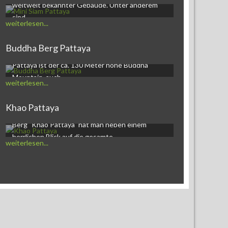
weltweit bekannter Gebäude. Unter anderem
sind…
weiterlesen...
Buddha Mountain PattayaEines der
Buddha Berg Pattaya
auffälligsten, kulturellen Wahrzeichen von
Pattaya ist der ca. 130 Meter hohe Buddha
Mountain, auch…
weiterlesen...
Khao Pattaya
Khao Pattaya und goldener BuddhaAuf dem
Berg "Khao Pattaya" hat man neben einem
herrlichen Blick auf die gesamte…
weiterlesen...