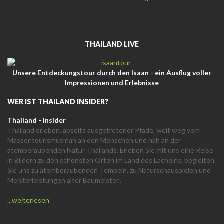
THAILAND LIVE
Unsere Entdeckungstour durch den Isaan - ein Ausflug voller
Impressionen und Erlebnisse
WER IST THAILAND INSIDER?
Thailand - Insider
Thailand erleben, abseits ausgetretener Pfade, weit weg vom
Massentourismus nah an den Menschen und nah an der
atemberaubenden Natur Thailands. Erleben Sie mit uns eine Reise
in Bildern zu den schönsten Orten im Land des Lächelns, begleiten
Sie uns zu atemberaubenden Tempeln, zu Naturschauspielen und
Meisterleistungen alter Baumeister..
...weiterlesen