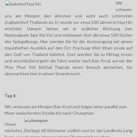
Wir
schauen
uns am Morgen den ältesten und wohl auch schönsten
Zugbahnhof Thailands an. Er wurde vor etwa 100 Jahren in Hua Hin
errichtet. Danach fahren wir in südlicher Richtung zum
Nationalpark Sam Roi Yot und erklimmen dort die etwa 500 Stufen
des Spiegelbergs. Hier werden Sie für die Anstrengung mit einem
traumhaften Ausblick auf den Ort Prachuap Khiri Khan sowie auf
den Golf von Thailand belohnt. Dort werden Sie zu Mittag essen
und anschließend geht die Fahrt weiter nach Ban Krud, wo wir der
Phra Phut Kiti Sirichai Pagoda einen Besuch abstatten. Sie
übernachten hier in einem Strandresort.
Tag 4:
Wir verlassen am Morgen Ban Krud und folgen einer parallel zum
Meer verlaufenden Straße bis nach Chumphon.
Unser
nächstes Ziel liegt 60 Kilometer südlich und ist der Landkreis Lang
Suan, wo wir einen interessanten Obstmarkt besuchen.