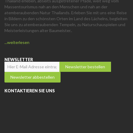
Thailand erleben, abseits ausgetretener Pfade, weit weg vom
Massentourismus nah an den Menschen und nah an der
atemberaubenden Natur Thailands. Erleben Sie mit uns eine Reise
in Bildern zu den schönsten Orten im Land des Lächelns, begleiten
Sie uns zu atemberaubenden Tempeln, zu Naturschauspielen und
Meisterleistungen alter Baumeister..
...weiterlesen
NEWSLETTER
KONTAKTIEREN SIE UNS