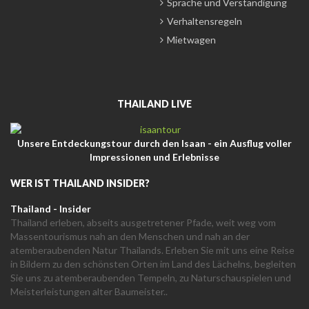
Sprache und Verständigung
Verhaltensregeln
Mietwagen
THAILAND LIVE
Unsere Entdeckungstour durch den Isaan - ein Ausflug voller
Impressionen und Erlebnisse
WER IST THAILAND INSIDER?
Thailand - Insider
Thailand erleben, abseits ausgetretener Pfade, weit weg vom
Massentourismus nah an den Menschen und nah an der
atemberaubenden Natur Thailands. Erleben Sie mit uns eine Reise
in Bildern zu den schönsten Orten im Land des Lächelns, begleiten
Sie uns zu atemberaubenden Tempeln, zu Naturschauspielen und
Meisterleistungen alter Baumeister..