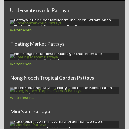
Underwaterworld Pattaya
Underwaterworld PattayaDie Underwaterworld in
Pattaya ist eine der familienfreundlichen Attraktionen.
Ein Ausflugsziel für die ganze Familie, nur etwa…
weiterlesen...
Floating Market Pattaya
Der Pattaya Floating Market,ein kleines Markt-Dorf auf
einem eigens für diesen Markt geschaffenen See
gelegen, finden Sie direkt…
weiterlesen...
Nong Nooch Tropical Garden Pattaya
Nong Nooch Tropical Garden and Resortwie der Name
bereits erahnen läßt ist Nong Nooch eine Kombination
aus tropischem…
weiterlesen...
Mini Siam Pattaya
Mini Siam Pattaya - Themenpark Mini Siam ist eine
Ausstellung von Miniaturnachbildungen weltweit
bekannter Gebäude. Unter anderem sind…