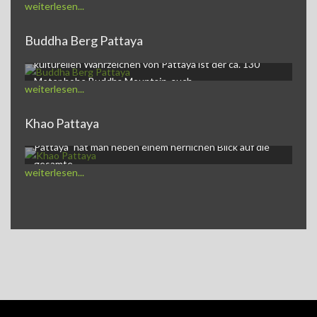
weiterlesen...
Buddha Berg Pattaya
Buddha Mountain PattayaEines der auffälligsten,
kulturellen Wahrzeichen von Pattaya ist der ca. 130
Meter hohe Buddha Mountain, auch…
weiterlesen...
Khao Pattaya
Khao Pattaya und goldener BuddhaAuf dem Berg "Khao
Pattaya" hat man neben einem herrlichen Blick auf die
gesamte…
weiterlesen...