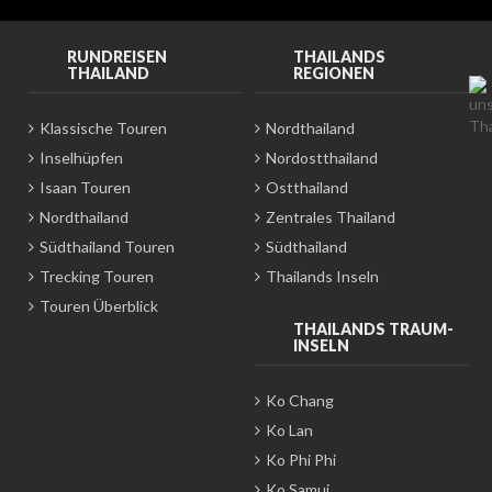
RUNDREISEN
THAILANDS
THAILAND
REGIONEN
Klassische Touren
Nordthailand
Inselhüpfen
Nordostthailand
Isaan Touren
Ostthailand
Nordthailand
Zentrales Thailand
Südthailand Touren
Südthailand
Trecking Touren
Thailands Inseln
Touren Überblick
THAILANDS TRAUM-
INSELN
Ko Chang
Ko Lan
Ko Phi Phi
Ko Samui