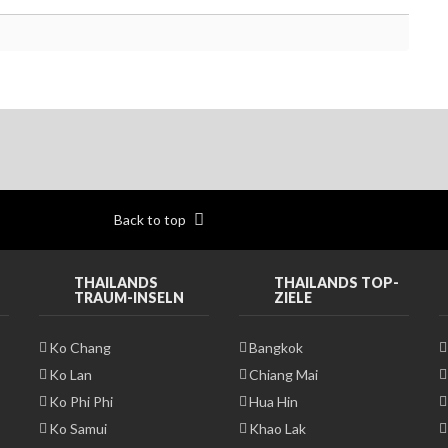
Back to top
THAILANDS
THAILANDS TOP-
TRAUM-INSELN
ZIELE
Ko Chang
Bangkok
Ko Lan
Chiang Mai
Ko Phi Phi
Hua Hin
Ko Samui
Khao Lak