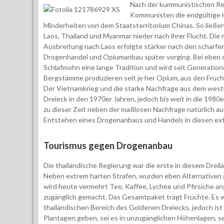
Nach der kummunistischen Rev
Kommunisten die endgültige H
Minderheiten von dem Staatsterritorium Chinas. So ließen
Laos, Thailand und Myanmar nieder nach ihrer Flucht. Die
Ausbreitung nach Laos erfolgte stärker nach den scharf
Drogenhandel und Opiumanbau später vorging. Bei eben d
Schlafmohn eine lange Tradition und wird seit Generati
Bergstämme produzieren seit je her Opium, aus den Fruch
Der Vietnamkrieg und die starke Nachfrage aus dem wes
Dreieck in den 1970er Jahren, jedoch bis weit in die 198
zu dieser Zeit neben der maßlosen Nachfrage natürlich au
Entstehen eines Drogenanbaus und Handels in diesen 
Tourismus gegen Drogenanbau
Die thailändische Regierung war die erste in diesem Drei
Neben extrem harten Strafen, wurden eben Alternativen
wird heute vermehrt Tee, Kaffee, Lychee und Pfirsiche 
zugänglich gemacht. Das Gesamtpaket trägt Früchte. Es 
thailändischen Bereich des Goldenen Dreiecks, jedoch ist 
Plantagen geben, sei es in unzugänglichen Höhenlagen, s