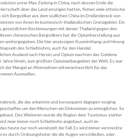
olution unter Mao Zedong in China, nach dessen Ende die
errschaft über das Land errungen hatten, flohen viele ethnische
 sich Bergvölker aus dem südlichen China im Dreiländereck von
 meisten von ihnen im burmesisch-thailändischen Grenzgebiet. Ein
en, gesetzlichen Bestimmungen mit denen Thailand gegen den
iesen chinesischen Bergvölkern hat die Opiumherstellung aus
onen weitergegeben. Die hier ansässigen Kuominthang und Hmong
tkapseln des Schlafmohns, auch für den Handel.
tlichen Ausland nach Heroin und Opium machten das Goldene
0er Jahre hinein, zum größten Opiumanbaugebiet der Welt. Es war
ch der Mangel an Alternativen mitverantwortlich für das
extremen Ausmaßen.
ländereck, die das erkannte und konsequent dagegen vorging.
 geschaffen um den Menschen ein Einkommen zu ermöglichen. So
angebaut. Des Weiteren wurde die Region dem Tourismus stärker
wird zwar immer noch Schlafmohn angebaut, auch im
das heute nur noch vereinzelt der Fall. Es wird immer versteckte
ei es durch Ordnungshüter die die Augen verschließen, oder