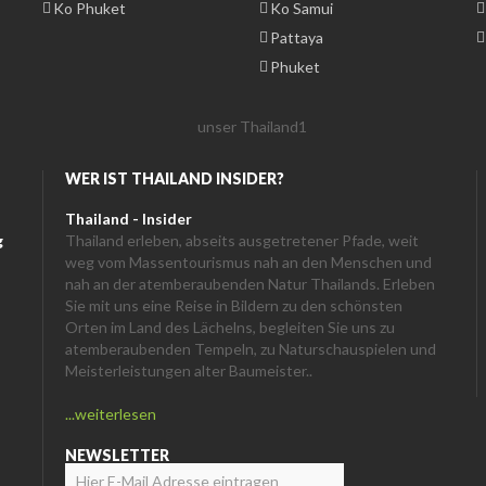
Ko Phuket
Ko Samui
Pattaya
Phuket
WER IST THAILAND INSIDER?
Thailand - Insider
g
Thailand erleben, abseits ausgetretener Pfade, weit
weg vom Massentourismus nah an den Menschen und
nah an der atemberaubenden Natur Thailands. Erleben
Sie mit uns eine Reise in Bildern zu den schönsten
Orten im Land des Lächelns, begleiten Sie uns zu
atemberaubenden Tempeln, zu Naturschauspielen und
Meisterleistungen alter Baumeister..
...weiterlesen
NEWSLETTER