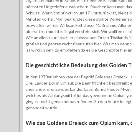
Zigarettenmarken in Kopie. Bitte nehmen Sie vom Kauf di
höchsten Ungeziefer ausräuchern. Rauchen kann man das
Schluss. Wer nicht pünktlich um 17 Uhr zurück ist, bleibt
Minuten vorher. Man begründet diese strikte Vorgehens
bezweifeln wir die Wirksamkeit dieser Maßnahme. Allenort
übersetzen möchte, illegal versteht sich. Wir wollten es n
Wie an allen touristisch erschlossenen Orten Thailands i
großen und ganzen recht überlaufen hier. Was man denn
ist wirklich sehr zu empfehlen da es die Geschichte hier i
Die geschichtliche Bedeutung des Golden T
In den 1970er Jahren kam der Begriff Goldenes Dreieck 
Drei-Länder-Eck in Umlauf. Die Begrifflichkeit beschreibt
aneinander grenzenden Länder, Laos, Burma (heute Myanm
welches als Zahlungsmittel für das gewonnene Opium gän
ging, ist nicht genau herauszufinden. Zu den heute bele
gehandelt wurde.
Wie das Goldene Dreieck zum Opium kam, 