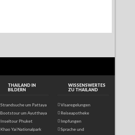
THAILAND IN
WISSENSWERTES
BILDERN
ZU THAILAND
Strandsuche um Pattaya
Visaregelungen
Bootstour um Ayutthaya
Reiseapotheke
Inseltour Phuket
Impfungen
Khao Yai Nationalpark
Sprache und