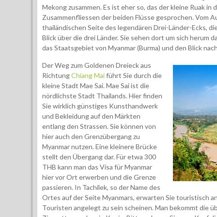
Mekong zusammen. Es ist eher so, das der kleine Ruak in
Zusammenfliessen der beiden Flüsse gesprochen. Vom Aus
thailändischen Seite des legendären Drei-Länder-Ecks, di
Blick über die drei Länder. Sie sehen dort um sich herum d
das Staatsgebiet von Myanmar (Burma) und den Blick nach 
Der Weg zum Goldenen Dreieck aus
Richtung
Chiang Mai
führt Sie durch die
kleine Stadt Mae Sai. Mae Sai ist die
nördlichste Stadt Thailands. Hier finden
Sie wirklich günstiges Kunsthandwerk
und Bekleidung auf den Märkten
entlang den Strassen. Sie können von
hier auch den Grenzübergang zu
Myanmar nutzen. Eine kleinere Brücke
stellt den Übergang dar. Für etwa 300
THB kann man das Visa für Myanmar
hier vor Ort erwerben und die Grenze
passieren. In Tachilek, so der Name des
Ortes auf der Seite Myanmars, erwarten Sie touristisch 
Touristen angelegt zu sein scheinen. Man bekommt die üb