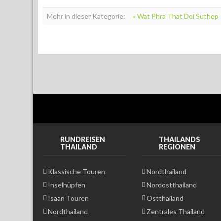
Mehr in dieser Kategorie:
« Wat Phra That Doi Suthep
RUNDREISEN
THAILANDS
THAILAND
REGIONEN
Klassische Touren
Nordthailand
Inselhüpfen
Nordostthailand
Isaan Touren
Ostthailand
Nordthailand
Zentrales Thailand