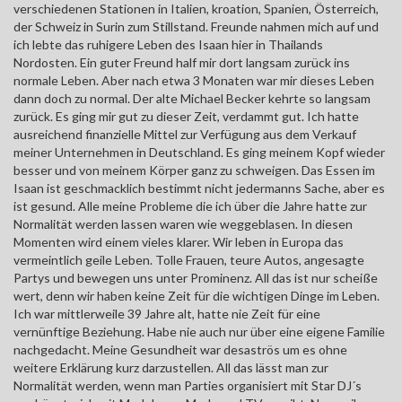
verschiedenen Stationen in Italien, kroation, Spanien, Österreich,
der Schweiz in Surin zum Stillstand. Freunde nahmen mich auf und
ich lebte das ruhigere Leben des Isaan hier in Thailands
Nordosten. Ein guter Freund half mir dort langsam zurück ins
normale Leben. Aber nach etwa 3 Monaten war mir dieses Leben
dann doch zu normal. Der alte Michael Becker kehrte so langsam
zurück. Es ging mir gut zu dieser Zeit, verdammt gut. Ich hatte
ausreichend finanzielle Mittel zur Verfügung aus dem Verkauf
meiner Unternehmen in Deutschland. Es ging meinem Kopf wieder
besser und von meinem Körper ganz zu schweigen. Das Essen im
Isaan ist geschmacklich bestimmt nicht jedermanns Sache, aber es
ist gesund. Alle meine Probleme die ich über die Jahre hatte zur
Normalität werden lassen waren wie weggeblasen. In diesen
Momenten wird einem vieles klarer. Wir leben in Europa das
vermeintlich geile Leben. Tolle Frauen, teure Autos, angesagte
Partys und bewegen uns unter Prominenz. All das ist nur scheiße
wert, denn wir haben keine Zeit für die wichtigen Dinge im Leben.
Ich war mittlerweile 39 Jahre alt, hatte nie Zeit für eine
vernünftige Beziehung. Habe nie auch nur über eine eigene Familie
nachgedacht. Meine Gesundheit war desaströs um es ohne
weitere Erklärung kurz darzustellen. All das lässt man zur
Normalität werden, wenn man Parties organisiert mit Star DJ´s