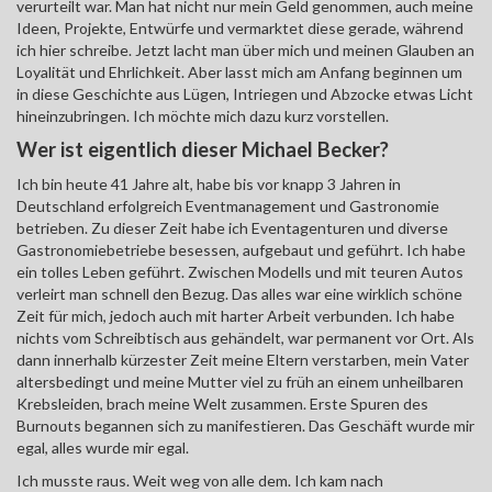
verurteilt war. Man hat nicht nur mein Geld genommen, auch meine
Ideen, Projekte, Entwürfe und vermarktet diese gerade, während
ich hier schreibe. Jetzt lacht man über mich und meinen Glauben an
Loyalität und Ehrlichkeit. Aber lasst mich am Anfang beginnen um
in diese Geschichte aus Lügen, Intriegen und Abzocke etwas Licht
hineinzubringen. Ich möchte mich dazu kurz vorstellen.
Wer ist eigentlich dieser Michael Becker?
Ich bin heute 41 Jahre alt, habe bis vor knapp 3 Jahren in
Deutschland erfolgreich Eventmanagement und Gastronomie
betrieben. Zu dieser Zeit habe ich Eventagenturen und diverse
Gastronomiebetriebe besessen, aufgebaut und geführt. Ich habe
ein tolles Leben geführt. Zwischen Modells und mit teuren Autos
verleirt man schnell den Bezug. Das alles war eine wirklich schöne
Zeit für mich, jedoch auch mit harter Arbeit verbunden. Ich habe
nichts vom Schreibtisch aus gehändelt, war permanent vor Ort. Als
dann innerhalb kürzester Zeit meine Eltern verstarben, mein Vater
altersbedingt und meine Mutter viel zu früh an einem unheilbaren
Krebsleiden, brach meine Welt zusammen. Erste Spuren des
Burnouts begannen sich zu manifestieren. Das Geschäft wurde mir
egal, alles wurde mir egal.
Ich musste raus. Weit weg von alle dem. Ich kam nach