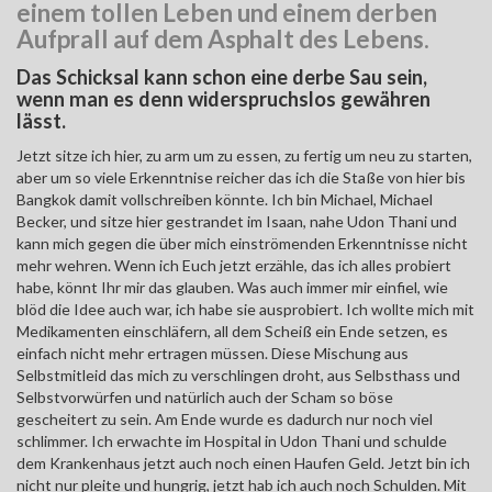
einem tollen Leben und einem derben
Aufprall auf dem Asphalt des Lebens.
Das Schicksal kann schon eine derbe Sau sein,
wenn man es denn widerspruchslos gewähren
lässt.
Jetzt sitze ich hier, zu arm um zu essen, zu fertig um neu zu starten,
aber um so viele Erkenntnise reicher das ich die Staße von hier bis
Bangkok damit vollschreiben könnte. Ich bin Michael, Michael
Becker, und sitze hier gestrandet im Isaan, nahe Udon Thani und
kann mich gegen die über mich einströmenden Erkenntnisse nicht
mehr wehren. Wenn ich Euch jetzt erzähle, das ich alles probiert
habe, könnt Ihr mir das glauben. Was auch immer mir einfiel, wie
blöd die Idee auch war, ich habe sie ausprobiert. Ich wollte mich mit
Medikamenten einschläfern, all dem Scheiß ein Ende setzen, es
einfach nicht mehr ertragen müssen. Diese Mischung aus
Selbstmitleid das mich zu verschlingen droht, aus Selbsthass und
Selbstvorwürfen und natürlich auch der Scham so böse
gescheitert zu sein. Am Ende wurde es dadurch nur noch viel
schlimmer. Ich erwachte im Hospital in Udon Thani und schulde
dem Krankenhaus jetzt auch noch einen Haufen Geld. Jetzt bin ich
nicht nur pleite und hungrig, jetzt hab ich auch noch Schulden. Mit