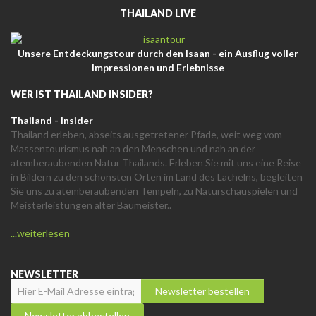
THAILAND LIVE
Unsere Entdeckungstour durch den Isaan - ein Ausflug voller
Impressionen und Erlebnisse
WER IST THAILAND INSIDER?
Thailand - Insider
Thailand erleben, abseits ausgetretener Pfade, weit weg vom
Massentourismus nah an den Menschen und nah an der
atemberaubenden Natur Thailands. Erleben Sie mit uns eine Reise
in Bildern zu den schönsten Orten im Land des Lächelns, begleiten
Sie uns zu atemberaubenden Tempeln, zu Naturschauspielen und
Meisterleistungen alter Baumeister..
...weiterlesen
NEWSLETTER