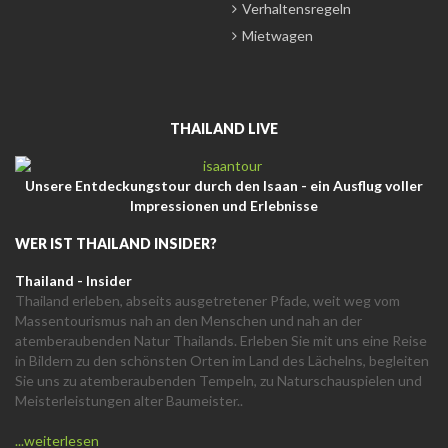
Verhaltensregeln
Mietwagen
THAILAND LIVE
Unsere Entdeckungstour durch den Isaan - ein Ausflug voller
Impressionen und Erlebnisse
WER IST THAILAND INSIDER?
Thailand - Insider
Thailand erleben, abseits ausgetretener Pfade, weit weg vom
Massentourismus nah an den Menschen und nah an der
atemberaubenden Natur Thailands. Erleben Sie mit uns eine Reise
in Bildern zu den schönsten Orten im Land des Lächelns, begleiten
Sie uns zu atemberaubenden Tempeln, zu Naturschauspielen und
Meisterleistungen alter Baumeister..
...weiterlesen