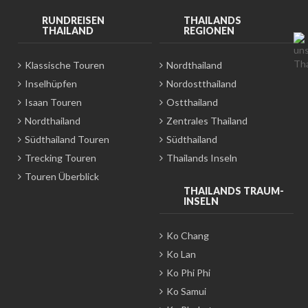
RUNDREISEN
THAILANDS
THAILAND
REGIONEN
Klassische Touren
Nordthailand
Inselhüpfen
Nordostthailand
Isaan Touren
Ostthailand
Nordthailand
Zentrales Thailand
Südthailand Touren
Südthailand
Trecking Touren
Thailands Inseln
Touren Überblick
THAILANDS TRAUM-
INSELN
Ko Chang
Ko Lan
Ko Phi Phi
Ko Samui