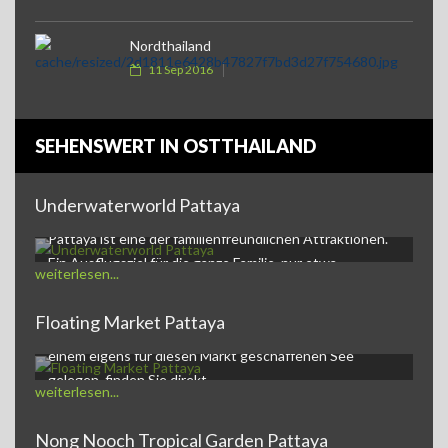
Nordthailand
11 Sep 2016
SEHENSWERT IN OSTTHAILAND
Underwaterworld Pattaya
Underwaterworld PattayaDie Underwaterworld in
Pattaya ist eine der familienfreundlichen Attraktionen.
Ein Ausflugsziel für die ganze Familie, nur etwa…
weiterlesen...
Floating Market Pattaya
Der Pattaya Floating Market,ein kleines Markt-Dorf auf
einem eigens für diesen Markt geschaffenen See
gelegen, finden Sie direkt…
weiterlesen...
Nong Nooch Tropical Garden Pattaya