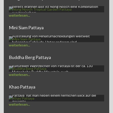
Nong Nooch Tropical Garden and Resortwie der Name
bereits erahnen läßt ist Nong Nooch eine Kombination
aus tropischem…
weiterlesen...
Mini Siam Pattaya
Mini Siam Pattaya - Themenpark Mini Siam ist eine
Ausstellung von Miniaturnachbildungen weltweit
bekannter Gebäude. Unter anderem sind…
weiterlesen...
Buddha Berg Pattaya
Buddha Mountain PattayaEines der auffälligsten,
kulturellen Wahrzeichen von Pattaya ist der ca. 130
Meter hohe Buddha Mountain, auch…
weiterlesen...
Khao Pattaya
Khao Pattaya und goldener BuddhaAuf dem Berg "Khao
Pattaya" hat man neben einem herrlichen Blick auf die
gesamte…
weiterlesen...