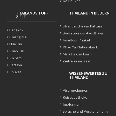
Ko Phuket
THAILANDS TOP-
THAILAND IN BILDERN
ZIELE
Strandsuche um Pattaya
Bangkok
Bootstour um Ayutthaya
Chiang Mai
Inseltour Phuket
Hua Hin
Khao Yai Nationalpark
Khao Lak
Markttag im Isaan
Ko Samui
Zeitreise im Isaan
Pattaya
Phuket
WISSENSWERTES ZU
THAILAND
Visaregelungen
Reiseapotheke
Impfungen
Sprache und Verständigung