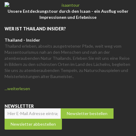
Unsere Entdeckungstour durch den Isaan - ein Ausflug voller
Impressionen und Erlebnisse
WER IST THAILAND INSIDER?
Thailand - Insider
Thailand erleben, abseits ausgetretener Pfade, weit weg vom
Massentourismus nah an den Menschen und nah an der
atemberaubenden Natur Thailands. Erleben Sie mit uns eine Reise
in Bildern zu den schönsten Orten im Land des Lächelns, begleiten
Sie uns zu atemberaubenden Tempeln, zu Naturschauspielen und
Meisterleistungen alter Baumeister..
...weiterlesen
NEWSLETTER